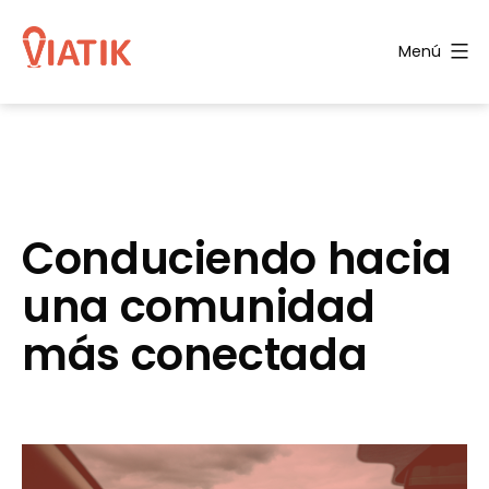
Saltar
al
Menú
contenido
Blog
de
Viatik
Conduciendo hacia
una comunidad
más conectada