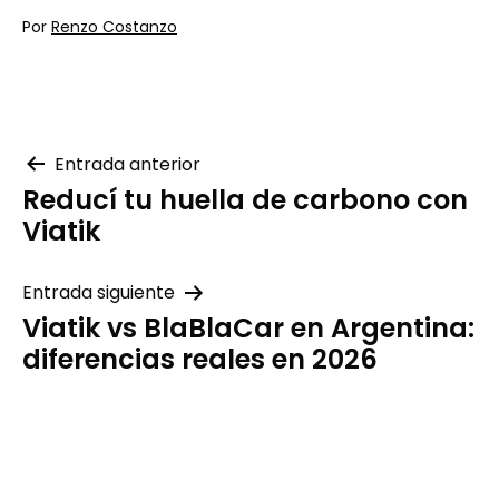
Publicada
Por
Renzo Costanzo
el
Categorizado
02/23/2024
como
Cómo
usar
la
aplicación
,
Navegación
Entrada anterior
Novedades
Reducí tu huella de carbono con
de
Viatik
entradas
Entrada siguiente
Viatik vs BlaBlaCar en Argentina:
diferencias reales en 2026