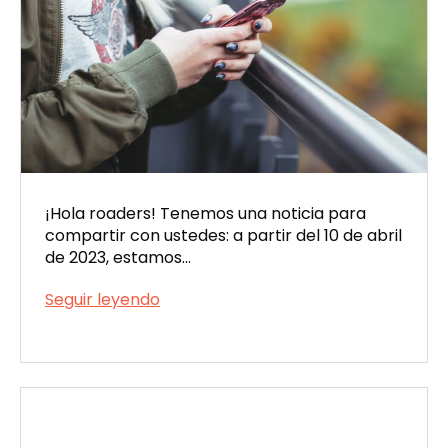
¡Hola roaders! Tenemos una noticia para
compartir con ustedes: a partir del 10 de abril
de 2023, estamos…
Viatik
Seguir leyendo
te
Publicada
presenta:
el
su
04/11/2023
nueva
pasarela
de