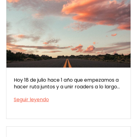
Hoy 18 de julio hace 1 año que empezamos a
hacer ruta juntos y a unir roaders a lo largo…
Viatik
Seguir leyendo
aniversario:
Publicada
1
el
año
07/18/2023
compartiendo
viaje