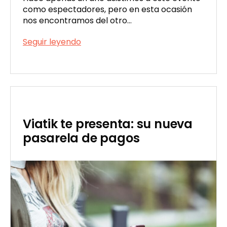
como espectadores, pero en esta ocasión
nos encontramos del otro…
¡Viatik
Seguir leyendo
como
Publicada
speakers
el
en
04/18/2023
Campus
Party
’23!
Viatik te presenta: su nueva
pasarela de pagos