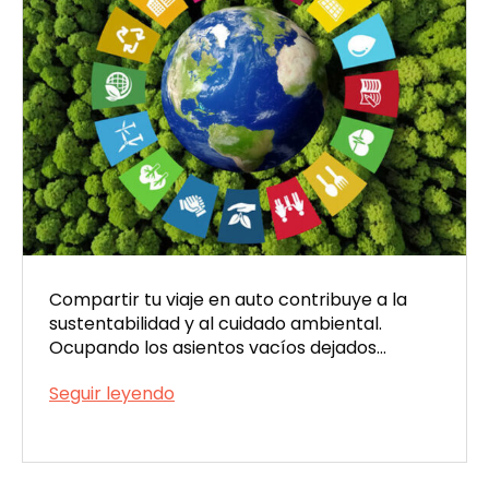
Compartir tu viaje en auto contribuye a la
sustentabilidad y al cuidado ambiental.
Ocupando los asientos vacíos dejados…
Reducí
Seguir leyendo
tu
Publicada
huella
el
de
09/15/2023
carbono