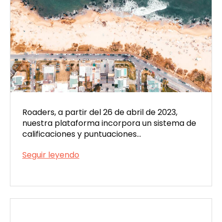
Roaders, a partir del 26 de abril de 2023,
nuestra plataforma incorpora un sistema de
calificaciones y puntuaciones…
¡Estrenamos
Seguir leyendo
sistema
Publicada
de
el
calificaciones
04/30/2023
a
tus
viajes!