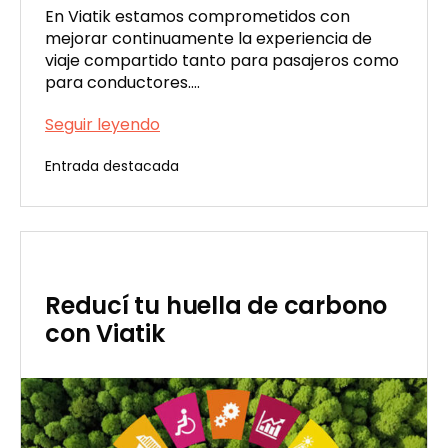
En Viatik estamos comprometidos con
mejorar continuamente la experiencia de
viaje compartido tanto para pasajeros como
para conductores.…
Conduciendo
Seguir leyendo
hacia
Entrada destacada
una
Publicada
comunidad
el
más
02/23/2024
conectada
Reducí tu huella de carbono
con Viatik