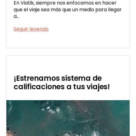
En Viatik, siempre nos enfocamos en hacer
que el viaje sea más que un medio para llegar
a…
Llega
Seguir leyendo
Viatik
Publicada
Bus:
el
elegí
06/29/2023
cómo
viajar
¡Estrenamos sistema de
calificaciones a tus viajes!