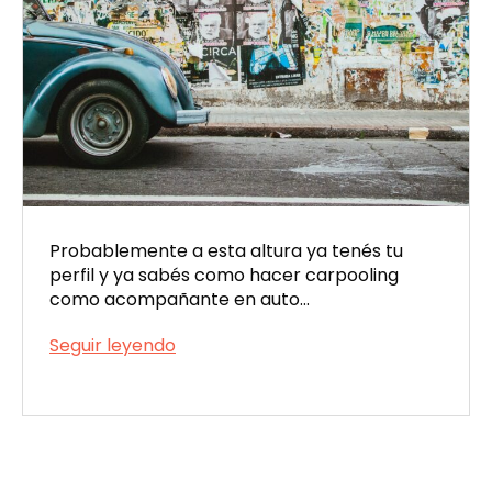
Probablemente a esta altura ya tenés tu
perfil y ya sabés como hacer carpooling
como acompañante en auto…
Cómo
Seguir leyendo
publicar
Publicada
un
el
viaje
12/26/2022
como
conductor
en