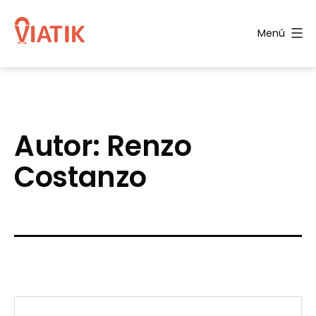
Saltar
al
Menú
contenido
Blog
de
Viatik
Autor:
Renzo
Costanzo