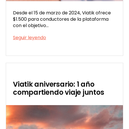
Desde el 15 de marzo de 2024, Viatik ofrece
$1.500 para conductores de la plataforma
con el objetivo…
Bono
Seguir leyendo
de
Publicada
$1.500
el
para
08/17/2023
nuevos
conductores
de
Viatik
Viatik aniversario: 1 año
compartiendo viaje juntos