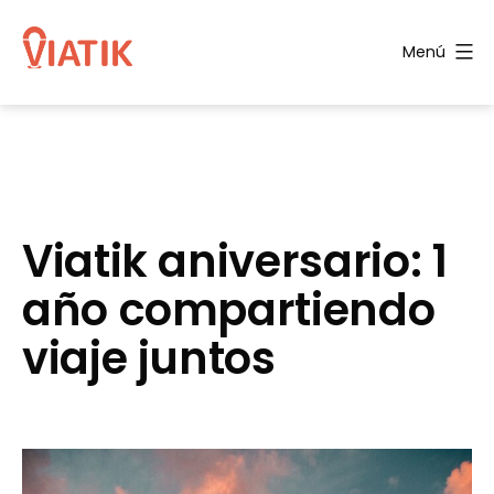
Saltar
al
Menú
contenido
Blog
de
Viatik
Viatik aniversario: 1
año compartiendo
viaje juntos