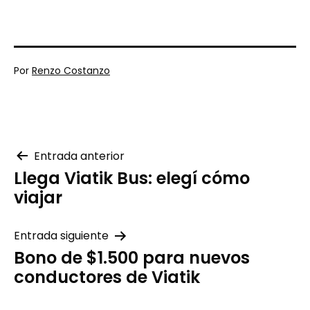
Publicada
Por
Renzo Costanzo
el
Categorizado
07/18/2023
como
Novedades
Navegación
Entrada anterior
Llega Viatik Bus: elegí cómo
de
viajar
entradas
Entrada siguiente
Bono de $1.500 para nuevos
conductores de Viatik