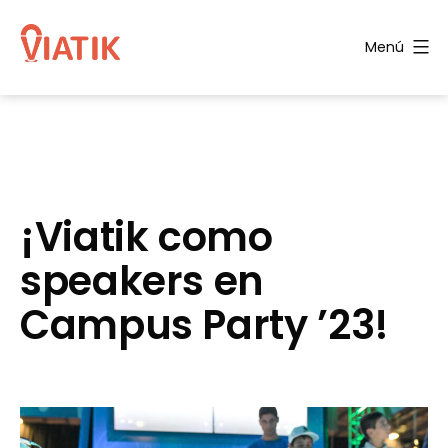
Saltar
al
Menú
contenido
Blog
de
Viatik
¡Viatik como
speakers en
Campus Party ’23!