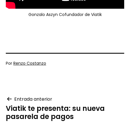
Gonzalo Aszyn Cofundador de Viatik
Publicada
Por
Renzo Costanzo
el
Categorizado
04/18/2023
como
¿Qué
es
Viatik?
,
Novedades
,
Navegación
Entrada anterior
Uncategorized
Viatik te presenta: su nueva
de
pasarela de pagos
entradas