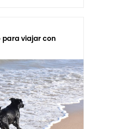
or
 para viajar con