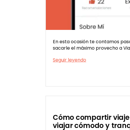
En esta ocasión te contamos pas
sacarle el máximo provecho a Viat
Cómo
Seguir leyendo
crear
un
buen
Publicada
perfil
el
12/22/2022
en
Viatik
Cómo compartir viaje
viajar cómodo y tranq