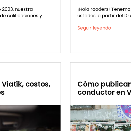
e 2023, nuestra
¡Hola roaders! Tenemos
e calificaciones y
ustedes: a partir del 10
Viatik
Seguir leyendo
te
presenta
Publicada
su
el
nueva
04/11/2023
pasarel
de
pagos
Viatik, costos,
Cómo publicar
es
conductor en V