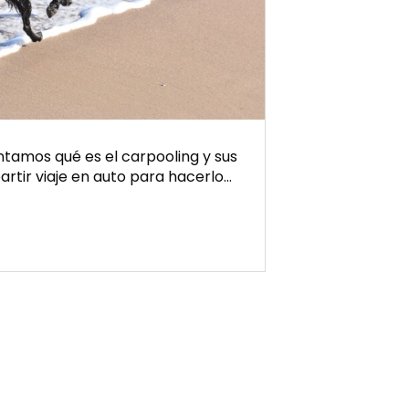
ntamos qué es el carpooling y sus
rtir viaje en auto para hacerlo…
as