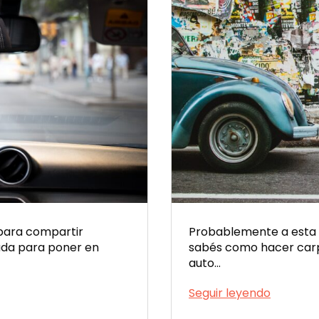
 para compartir
Probablemente a esta al
ada para poner en
sabés como hacer car
auto…
Cómo
Seguir leyendo
publicar