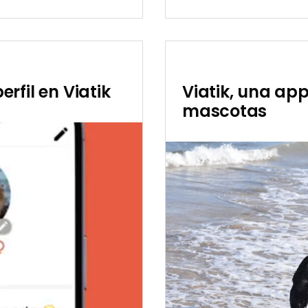
Publicada
un
el
viaje
12/26/2022
como
conduct
en
Viatik
rfil en Viatik
Viatik, una app
mascotas