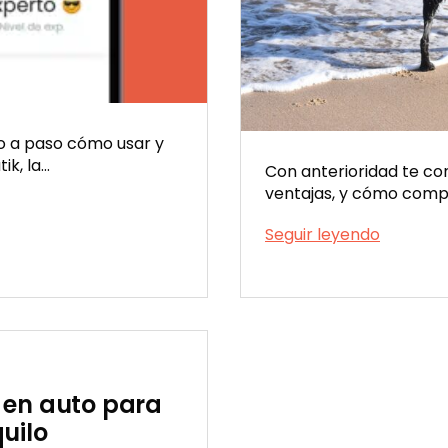
o a paso cómo usar y
ik, la…
Con anterioridad te co
ventajas, y cómo compa
Viatik,
Seguir leyendo
una
Publicada
app
el
para
12/19/2022
viajar
con
mascot
 en auto para
uilo