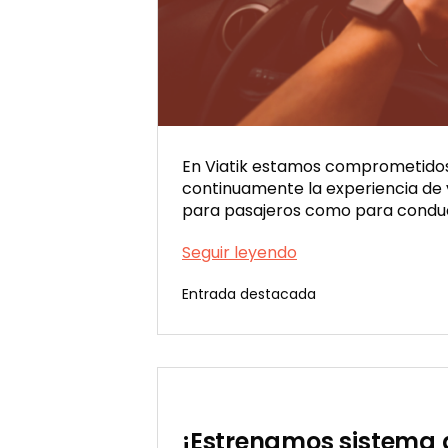
En Viatik estamos comprometido
continuamente la experiencia de 
para pasajeros como para condu
Conduciendo
Seguir leyendo
hacia
Entrada destacada
una
Publicada
comunidad
el
más
02/23/2024
conectada
¡Estrenamos sistema 