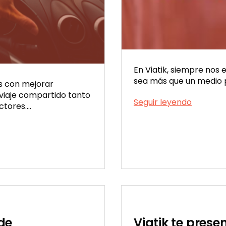
En Viatik, siempre nos 
sea más que un medio p
s con mejorar
viaje compartido tanto
Llega
Seguir leyendo
ctores.…
Viatik
Bus:
elegí
cómo
viajar
Publicada
el
06/29/2023
de
Viatik te prese