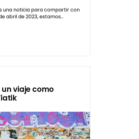
 una noticia para compartir con
 de abril de 2023, estamos…
:
a
 un viaje como
iatik