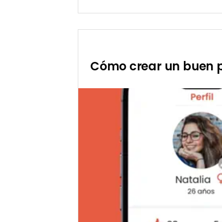
Publicada
Viatik,
el
costos,
12/28/2022
pagos
y
cancelaciones
Cómo crear un buen pe