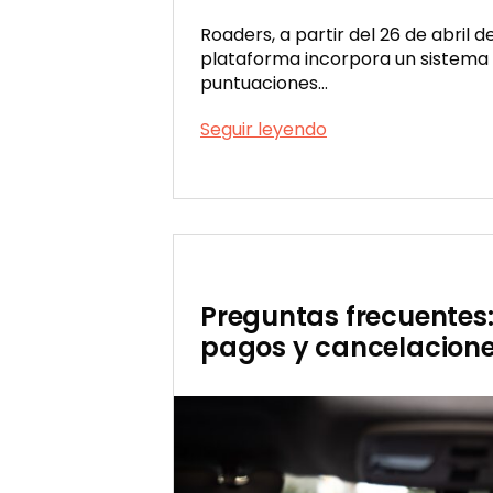
Roaders, a partir del 26 de abril d
plataforma incorpora un sistema d
puntuaciones…
¡Estrenamos
Seguir leyendo
sistema
Publicada
de
el
calificaciones
04/30/2023
a
tus
viajes!
Preguntas frecuentes: 
pagos y cancelacion