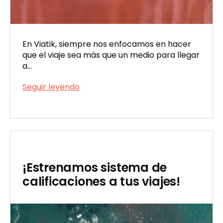
En Viatik, siempre nos enfocamos en hacer
que el viaje sea más que un medio para llegar
a…
Llega
Seguir leyendo
Viatik
Publicada
Bus:
el
elegí
06/29/2023
cómo
viajar
¡Estrenamos sistema de
calificaciones a tus viajes!