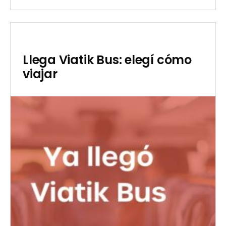
el
de
09/15/2023
carbono
con
Viatik
Llega Viatik Bus: elegí cómo
viajar