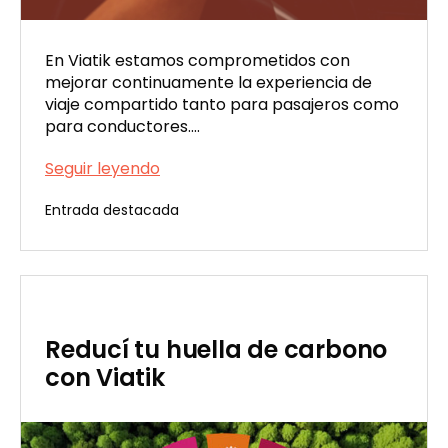
En Viatik estamos comprometidos con
mejorar continuamente la experiencia de
viaje compartido tanto para pasajeros como
para conductores.…
Conduciendo
Seguir leyendo
hacia
Entrada destacada
una
Publicada
comunidad
el
más
02/23/2024
conectada
Reducí tu huella de carbono
con Viatik