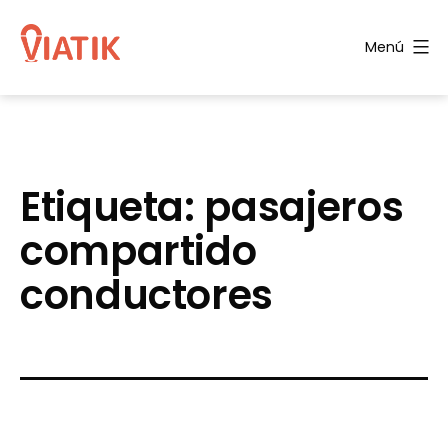
Saltar
al
Menú
contenido
Blog
de
Viatik
Etiqueta:
pasajeros
compartido
conductores