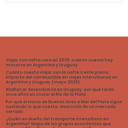
el
calificaciones
04/30/2023
a
tus
viajes!
Viajar con nafta cara en 2026: cuánto cuesta hoy
moverse en Argentina y Uruguay
Cuánto cuesta viajar con la nafta a este precio:
impacto del combustible en viajes interurbanos en
Argentina y Uruguay (mayo 2026)
BlaBlaCar desembarca en Uruguay: por qué tardó
once años en cruzar el Río de la Plata
Por qué el micro de Buenos Aires a Mar del Plata sigue
costando lo que cuesta: anatomía de un mercado
cerrado
¿Quién es dueño del transporte interurbano en
Argentina? Mapa de los grupos económicos que