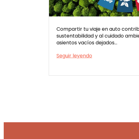
Compartir tu viaje en auto contrib
sustentabilidad y al cuidado ambi
asientos vacíos dejados…
Reducí
Seguir leyendo
tu
Publicada
huella
el
de
09/15/2023
carbono
con
Viatik