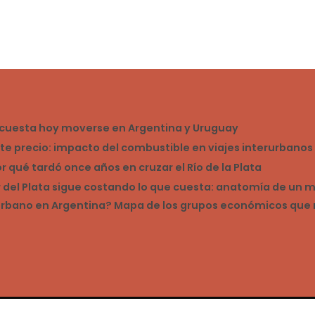
reales
en
2026
o cuesta hoy moverse en Argentina y Uruguay
ste precio: impacto del combustible en viajes interurbano
qué tardó once años en cruzar el Río de la Plata
ar del Plata sigue costando lo que cuesta: anatomía de un
rurbano en Argentina? Mapa de los grupos económicos que 