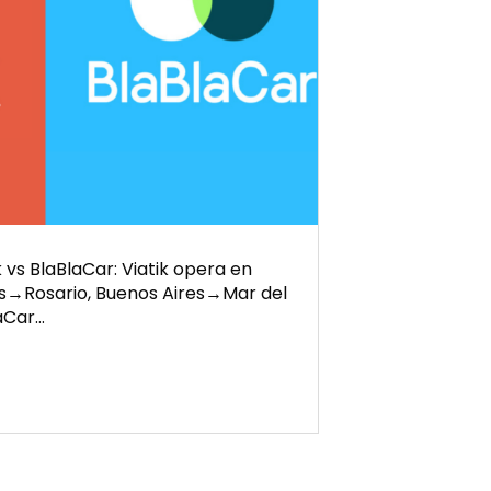
 vs BlaBlaCar: Viatik opera en
es→Rosario, Buenos Aires→Mar del
laCar…
r
a:
ias