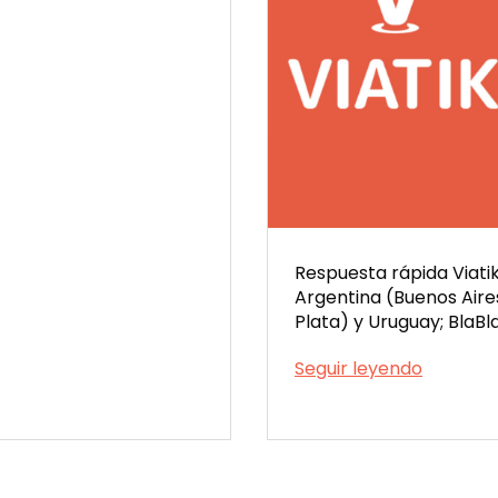
Respuesta rápida Viatik
Argentina (Buenos Air
Plata) y Uruguay; BlaB
Viatik
Seguir leyendo
vs
Publicada
BlaBlaCa
el
en
04/02/2026
Argentin
diferenc