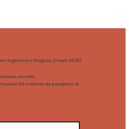
s en Argentina y Uruguay (mayo 2026)
 mercado cerrado
mueven 80 millones de pasajeros al