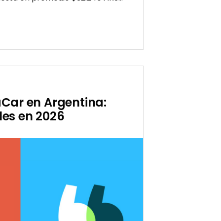
ido
aCar en Argentina:
les en 2026