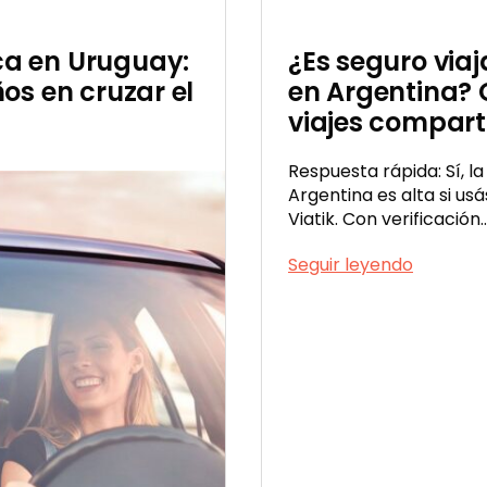
a en Uruguay:
¿Es seguro via
os en cruzar el
en Argentina? 
viajes compart
Respuesta rápida: Sí, l
Argentina es alta si u
Viatik. Con verificación
¿Es
Seguir leyendo
seguro
viajar
con
descono
en
Argenti
Guía
de
segurida