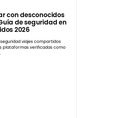
jar con desconocidos
Guía de seguridad en
idos 2026
a seguridad viajes compartidos
sás plataformas verificadas como
…
cidos
na?
d