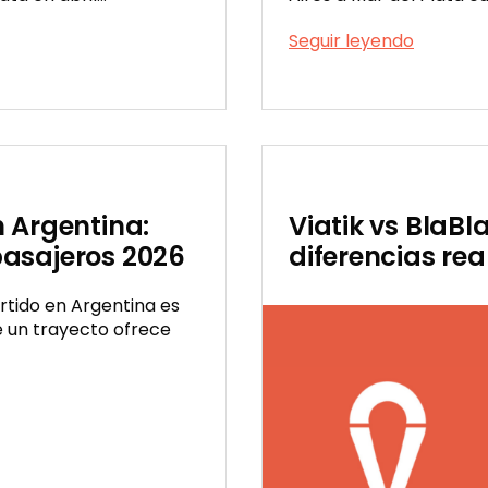
Viaje
Seguir leyendo
compart
Publicada
Buenos
el
Aires
04/03/2026
a
Mar
del
Plata:
 Argentina:
Viatik vs BlaBl
precios,
asajeros 2026
diferencias rea
rutas
y
cómo
rtido en Argentina es
reservar
 un trayecto ofrece
en
2026