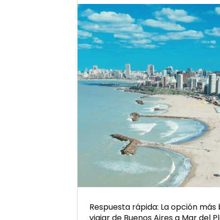
Río
de
la
Plata
Respuesta rápida: La opción más
viajar de Buenos Aires a Mar del Pl