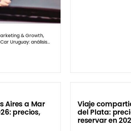
en
viajes
compart
2026
Marketing & Growth,
aCar Uruguay: análisis…
Publicada
el
04/10/2026
s Aires a Mar
Viaje comparti
26: precios,
del Plata: prec
reservar en 20