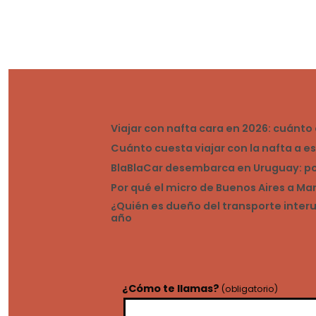
Viajar con nafta cara en 2026: cuánt
Cuánto cuesta viajar con la nafta a e
BlaBlaCar desembarca en Uruguay: por 
Por qué el micro de Buenos Aires a M
¿Quién es dueño del transporte inte
año
¿Cómo te llamas?
(obligatorio)