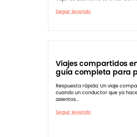
Cómo
Seguir leyendo
viajar
Publicada
de
el
Buenos
04/06/2026
Aires
a
Mar
del
Viajes compartidos en
Plata
guía completa para p
barato
en
2026:
Respuesta rápida: Un viaje compa
precios,
cuando un conductor que ya hace
tiempo
asientos…
y
Viajes
Seguir leyendo
opciones
compartidos
en
Argentina: