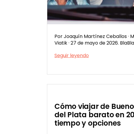
Por Joaquín Martínez Ceballos · 
Viatik · 27 de mayo de 2026. BlaBl
BlaBlaCar
Seguir leyendo
desembarca
Publicada
en
el
Uruguay:
05/27/2026
por
qué
tardó
once
Cómo viajar de Bueno
años
del Plata barato en 20
en
cruzar
tiempo y opciones
el