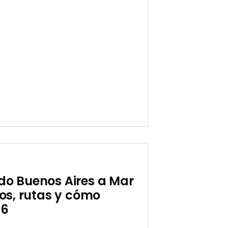
idos
do Buenos Aires a Mar
ios, rutas y cómo
26