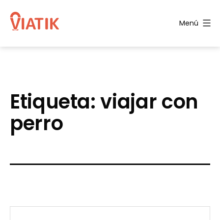
Saltar
al
Menú
contenido
Blog
de
Viatik
Etiqueta:
viajar con
perro