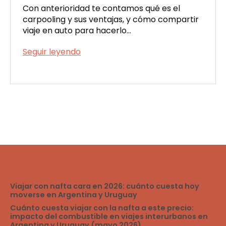
Con anterioridad te contamos qué es el
carpooling y sus ventajas, y cómo compartir
viaje en auto para hacerlo…
Viatik,
Seguir leyendo
una
Publicada
app
el
para
12/19/2022
viajar
con
mascotas
Viajar con nafta cara en 2026: cuánto cuesta hoy
moverse en Argentina y Uruguay
Cuánto cuesta viajar con la nafta a este precio:
impacto del combustible en viajes interurbanos en
Argentina y Uruguay (mayo 2026)