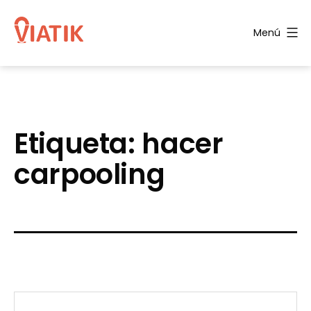
Saltar
al
Menú
contenido
Blog
de
Viatik
Etiqueta:
hacer
carpooling