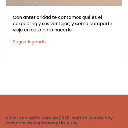
Con anterioridad te contamos qué es el
carpooling y sus ventajas, y cómo compartir
viaje en auto para hacerlo…
Viatik,
Seguir leyendo
una
Publicada
app
el
para
12/19/2022
viajar
con
mascotas
Viajar con nafta cara en 2026: cuánto cuesta hoy
moverse en Argentina y Uruguay