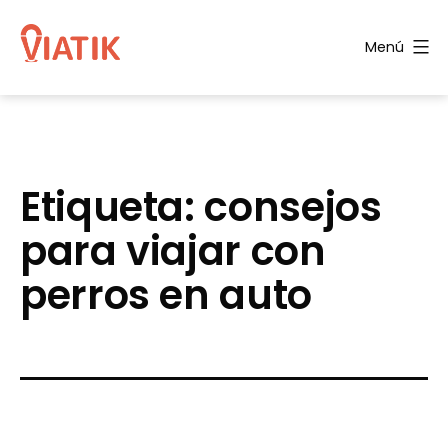
Saltar
al
Menú
contenido
Blog
de
Viatik
Etiqueta:
consejos
para viajar con
perros en auto