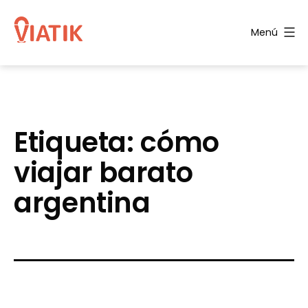
Saltar
al
Menú
contenido
Blog
de
Viatik
Etiqueta:
cómo
viajar barato
argentina