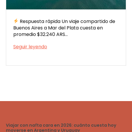
Respuesta rápida Un viaje compartido de
Buenos Aires a Mar del Plata cuesta en
promedio $32.240 ARS…
Viaje
Seguir leyendo
compartido
Publicada
Buenos
el
Aires
04/03/2026
a
Mar
del
Plata:
precios,
rutas
y
cómo
reservar
Viajar con nafta cara en 2026: cuánto cuesta hoy
moverse en Argentina y Uruguay
en