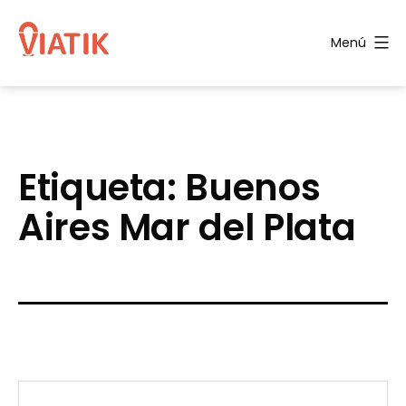
Saltar
al
Menú
contenido
Blog
de
Viatik
Etiqueta:
Buenos
Aires Mar del Plata