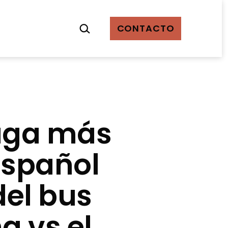
Buscar...
CONTACTO
paga más
español
 del bus
a vs el