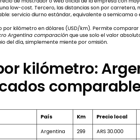
recio de mostrador o web oficial de la empresa con mayor
na low-cost. Tercero, las distancias son por carretera, n
le: servicio diurno estándar, equivalente a semicama o e
cio por kilómetro en dólares (USD/km). Permite comparar ru
cro Argentina comparación
que use solo el valor absoluto
bio del día, simplemente miente por omisión.
 por kilómetro: Arge
rcados comparabl
País
Km
Precio local
Argentina
299
ARS 30.000