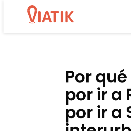
Saltar
al
contenido
Blog
de
Viatik
Por qué
por ir a
por ir a
interur