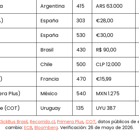
ta
Argentina
415
ARS 63.000
A)
España
303
€28,00
España
530
€30,00
Brasil
430
R$ 90,00
Chile
500
CLP 12.000
s)
Francia
470
€15,99
ra Plus)
México
540
MXN 1.275
te (COT)
Uruguay
135
UYU 387
lickBus Brasil
,
Recorrido.cl
,
Primera Plus
,
COT
, datos públicos de
cambio:
ECB
,
Bloomberg
. Verificación: 26 de mayo de 2026.