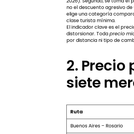
2026). Segundo, se toma el p
no el descuento agresivo de u
elige una categoría comparab
clase turista mínima.
El indicador clave es el pre
distorsionar. Toda
precio mi
por distancia ni tipo de cam
2. Precio
siete me
Ruta
Buenos Aires – Rosario